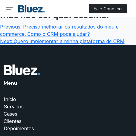
Busco uma plataforma de CRM,
Skip
Fale Conosco
to
mas não sei qual escolher
content
Navegação
Previous:
Preciso melhorar os resultados do meu e-
commerce. Como o CRM pode ajudar?
de
Next:
Quero implementar a minha plataforma de CRM
Post
Menu
Início
Serviços
Cases
Clientes
Depoimentos